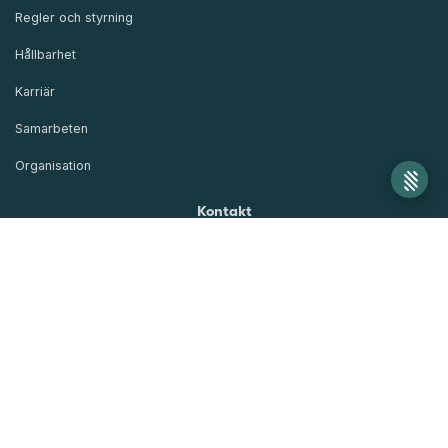
Regler och styrning
Hållbarhet
Karriär
Samarbeten
Organisation
Kontakt
Blanketter
Kundskydd och säkerhet
Synpunkter och klagomål
Frågor och svar
Visselblåsning