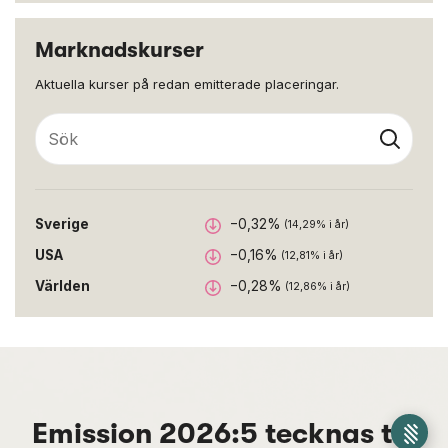
Marknadskurser
Aktuella kurser på redan emitterade placeringar.
Sök
Sverige
−0,32%
(14,29% i år)
USA
−0,16%
(12,81% i år)
Världen
−0,28%
(12,86% i år)
Emission 2026:5 tecknas till