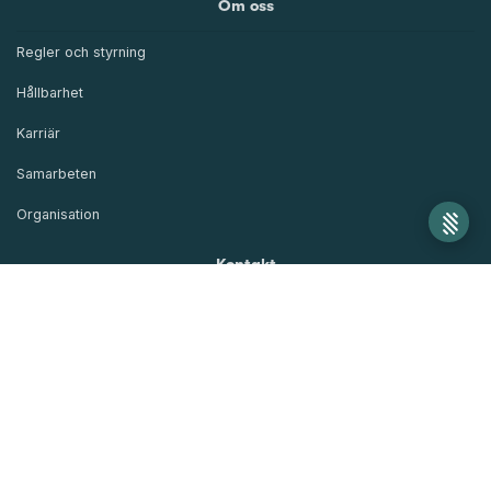
Om oss
Regler och styrning
Hållbarhet
Karriär
Samarbeten
Organisation
Kontakt
Blanketter
Kundskydd och säkerhet
Synpunkter och klagomål
Frågor och svar
Visselblåsning