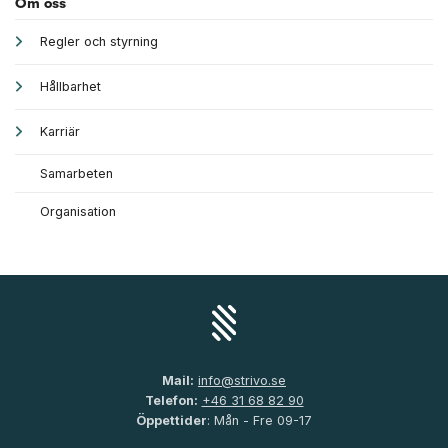
Om oss
Regler och styrning
Hållbarhet
Karriär
Samarbeten
Organisation
Mail:
info@strivo.se
Telefon:
+46 31 68 82 90
Öppettider
: Mån - Fre 09-17