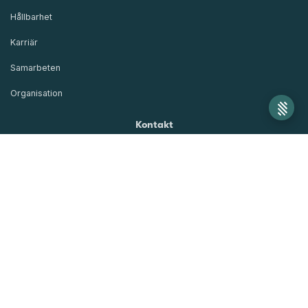
Hållbarhet
Karriär
Samarbeten
Organisation
Kontakt
Blanketter
Kundskydd och säkerhet
Synpunkter och klagomål
Frågor och svar
Visselblåsning
Nyhetsbrev