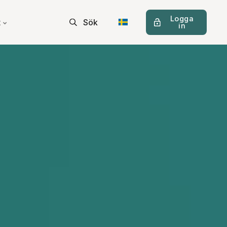
Logga
t
Sök
in