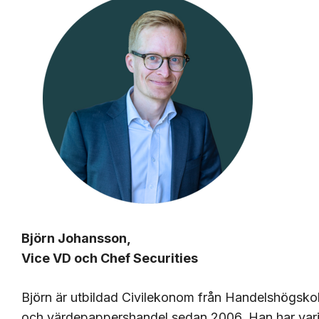
Björn Johansson,
Vice VD och Chef Securities
Björn är utbildad Civilekonom från Handelshögsko
och värdepappershandel sedan 2006. Han har varit