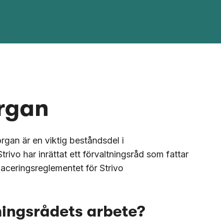
organ
gan är en viktig beståndsdel i
trivo har inrättat ett förvaltningsråd som fattar
laceringsreglementet för Strivo
tningsrådets arbete?