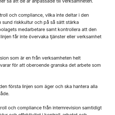
utiner så att de är anpassade till verksamheten.
roll och compliance, vilka inte deltar i den
 sund riskkultur och på så sätt stärka
bolagets medarbetare samt kontrollera att den
a linjen får inte övervaka tjänster eller verksamhet
vision som är en från verksamheten helt
svarar för att oberoende granska det arbete som
en första linjen som äger och ska hantera alla
mråde.
ntroll och compliance från internrevision samtidigt
ur och effektivitet i kontroll-arbetet och