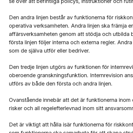
se över att befintliga policys, instruktioner och r
Den andra linjen består av funktionerna för riskkont
operativa verksamheten. Andra linjen ska främja en
affärsverksamheten genom att stödja och utbilda 
första linjen följer interna och externa regler. Andr
som de själva utför eller bedriver.
Den tredje linjen utgörs av funktionen för internre
oberoende granskningsfunktion. Internrevision an
utförs av både den första och andra linjen.
Ovanstående innebär att det är funktionerna inom d
risker och all regelefterlevnad inom sitt ansvarso
Det är viktigt att hålla isär funktionerna för riskko
som funktionerna ska samarbeta för att skapa strukt