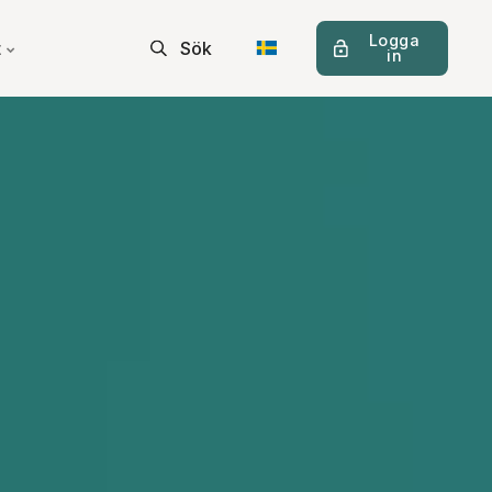
Logga
t
Sök
in