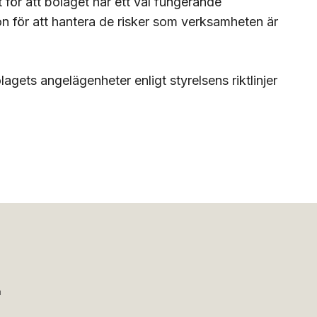
t för att bolaget har ett väl fungerande
n för att hantera de risker som verksamheten är
agets angelägenheter enligt styrelsens riktlinjer
r