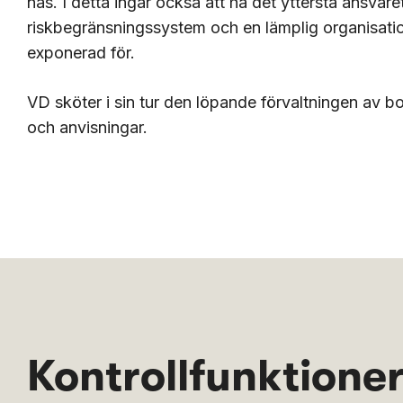
nås. I detta ingår också att ha det yttersta ansvare
riskbegränsningssystem och en lämplig organisatio
exponerad för.
VD sköter i sin tur den löpande förvaltningen av bol
och anvisningar.
Kontrollfunktione