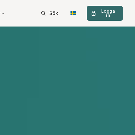
Logga
t
Sök
in