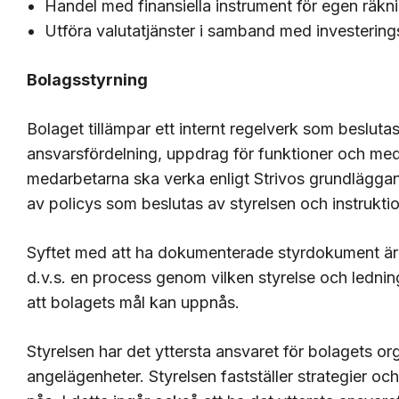
Handel med finansiella instrument för egen räk
Utföra valutatjänster i samband med investering
Bolagsstyrning
Bolaget tillämpar ett internt regelverk som beslutas
ansvarsfördelning, uppdrag för funktioner och me
medarbetarna ska verka enligt Strivos grundläggan
av policys som beslutas av styrelsen och instrukt
Syftet med att ha dokumenterade styrdokument är a
d.v.s. en process genom vilken styrelse och ledning 
att bolagets mål kan uppnås.
Styrelsen har det yttersta ansvaret för bolagets or
angelägenheter. Styrelsen fastställer strategier oc