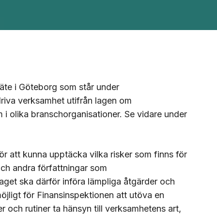
äte i Göteborg som står under
edriva verksamhet utifrån lagen om
i olika branschorganisationer. Se vidare under
ör att kunna upptäcka vilka risker som finns för
g och andra författningar som
laget ska därför införa lämpliga åtgärder och
möjligt för Finansinspektionen att utöva en
jer och rutiner ta hänsyn till verksamhetens art,