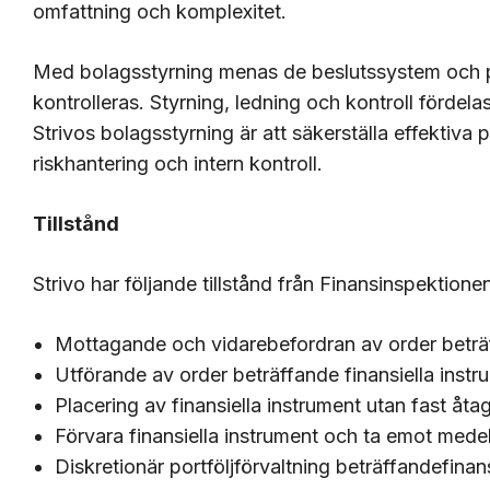
omfattning och komplexitet.
Med bolagsstyrning menas de beslutssystem och pr
kontrolleras. Styrning, ledning och kontroll fördel
Strivos bolagsstyrning är att säkerställa effektiv
riskhantering och intern kontroll.
Tillstånd
Strivo har följande tillstånd från Finansinspektione
Mottagande och vidarebefordran av order beträf
Utförande av order beträffande finansiella ins
Placering av finansiella instrument utan fast åt
Förvara finansiella instrument och ta emot med
Diskretionär portföljförvaltning beträffandefina