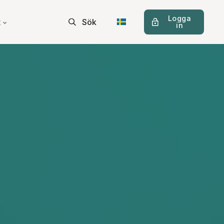
Logga
t
Sök
in