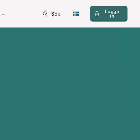
Logga
t
Sök
in