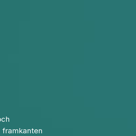
och
 i framkanten