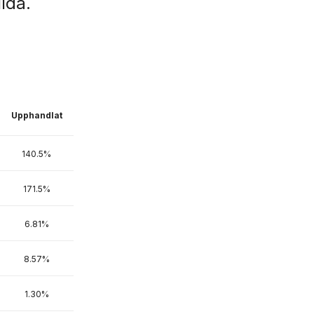
lda.
Upphandlat
140.5%
171.5%
6.81%
8.57%
1.30%