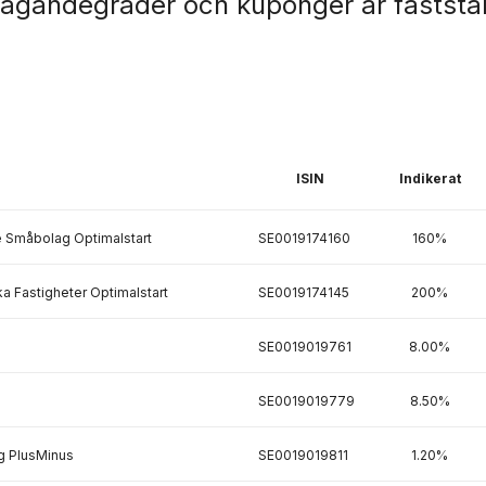
tagandegrader och kuponger är faststäl
ISIN
Indikerat
e Småbolag Optimalstart
SE0019174160
160%
a Fastigheter Optimalstart
SE0019174145
200%
SE0019019761
8.00%
SE0019019779
8.50%
g PlusMinus
SE0019019811
1.20%