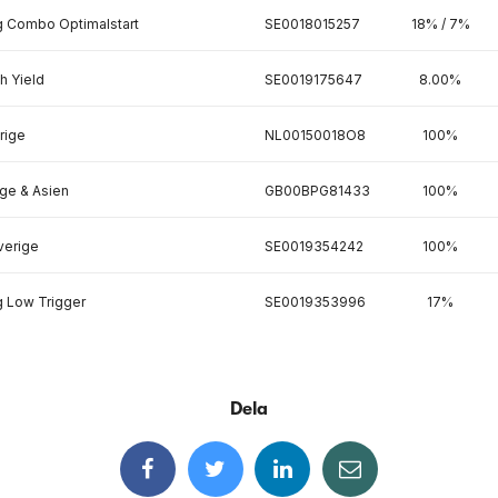
g Combo Optimalstart
SE0018015257
18% / 7%
h Yield
SE0019175647
8.00%
rige
NL00150018O8
100%
ge & Asien
GB00BPG81433
100%
verige
SE0019354242
100%
g Low Trigger
SE0019353996
17%
Dela