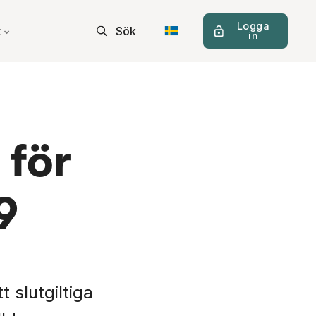
Logga
t
Sök
in
 för
9
 slutgiltiga