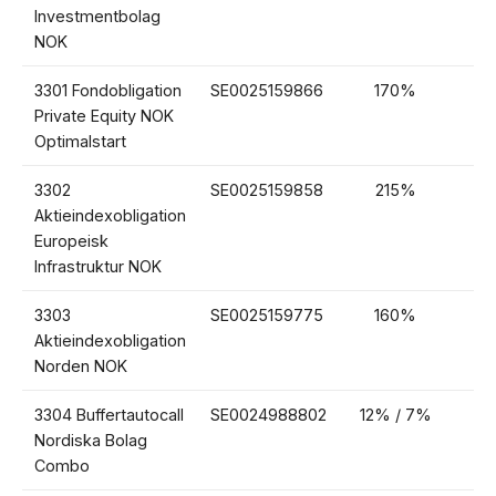
Investmentbolag
NOK
3301 Fondobligation
SE0025159866
170%
1
Private Equity NOK
Optimalstart
3302
SE0025159858
215%
2
Aktieindexobligation
Europeisk
Infrastruktur NOK
3303
SE0025159775
160%
1
Aktieindexobligation
Norden NOK
3304 Buffertautocall
SE0024988802
12% / 7%
13
Nordiska Bolag
Combo