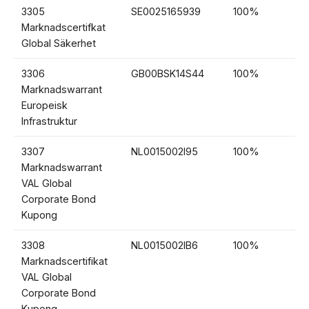
3305
SE0025165939
100%
1
Marknadscertifkat
Global Säkerhet
3306
GB00BSK14S44
100%
1
Marknadswarrant
Europeisk
Infrastruktur
3307
NL0015002I95
100%
1
Marknadswarrant
VAL Global
Corporate Bond
Kupong
3308
NL0015002IB6
100%
1
Marknadscertifikat
VAL Global
Corporate Bond
Kupong