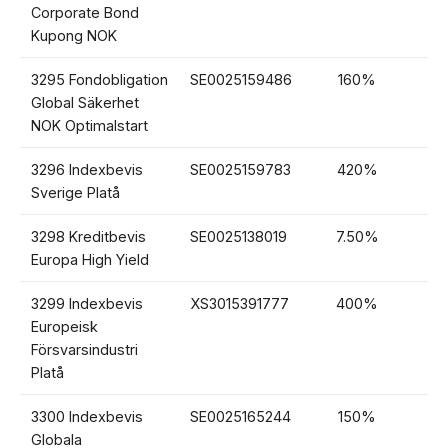
Corporate Bond
Kupong NOK
3295 Fondobligation
SE0025159486
160%
1
Global Säkerhet
NOK Optimalstart
3296 Indexbevis
SE0025159783
420%
4
Sverige Platå
3298 Kreditbevis
SE0025138019
7.50%
6.
Europa High Yield
3299 Indexbevis
XS3015391777
400%
3
Europeisk
Försvarsindustri
Platå
3300 Indexbevis
SE0025165244
150%
1
Globala