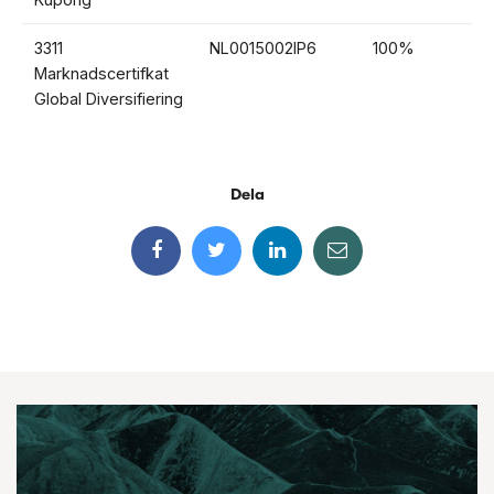
3311
NL0015002IP6
100%
1
Marknadscertifkat
Global Diversifiering
Dela