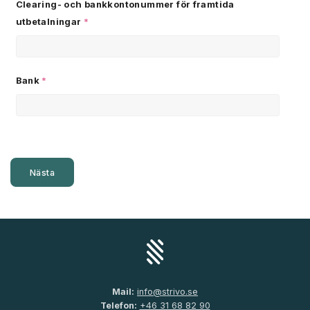
Clearing- och bankkontonummer för framtida
utbetalningar
*
Bank
*
Mail:
info@strivo.se
Telefon:
+46 31 68 82 90