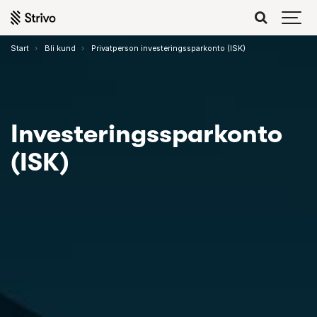
Start
Bli kund
Privatperson investeringssparkonto (ISK)
Investerings­sparkonto
(ISK)