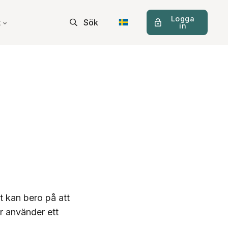
Logga
t
Sök
in
t kan bero på att
er använder ett