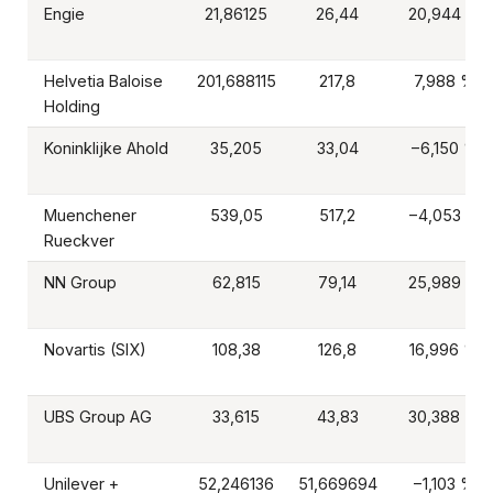
Engie
21,86125
26,44
20,944 %
Helvetia Baloise
201,688115
217,8
7,988 %
Holding
Koninklijke Ahold
35,205
33,04
−6,150 %
Muenchener
539,05
517,2
−4,053 %
Rueckver
NN Group
62,815
79,14
25,989 %
Novartis (SIX)
108,38
126,8
16,996 %
UBS Group AG
33,615
43,83
30,388 %
Unilever +
52,246136
51,669694
−1,103 %