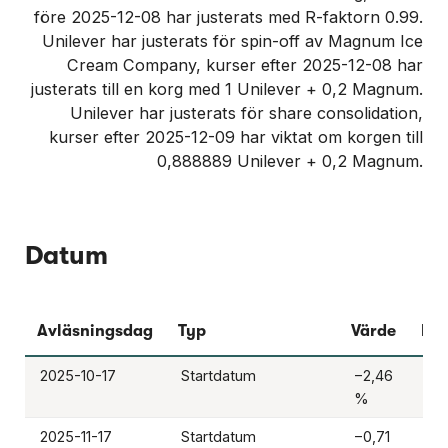
före 2025-12-08 har justerats med R-faktorn 0.99.
Unilever har justerats för spin-off av Magnum Ice
Cream Company, kurser efter 2025-12-08 har
justerats till en korg med 1 Unilever + 0,2 Magnum.
Unilever har justerats för share consolidation,
kurser efter 2025-12-09 har viktat om korgen till
0,888889 Unilever + 0,2 Magnum.
Datum
Avläsningsdag
Typ
Värde
Hä
2025-10-17
Startdatum
−2,46
-
%
2025-11-17
Startdatum
−0,71
-