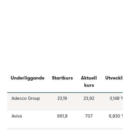
Underliggande
Startkurs
Aktuell
Utveckling
kurs
Adecco Group
23,19
23,92
3,148 %
Aviva
661,8
707
6,830 %