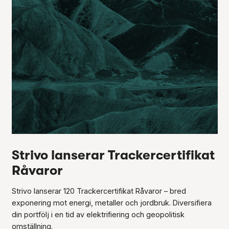
E
Strivo lanserar Trackercertifikat
N
Råvaror
s
Strivo lanserar 120 Trackercertifikat Råvaror – bred
exponering mot energi, metaller och jordbruk. Diversifiera
din portfölj i en tid av elektrifiering och geopolitisk
omställning.