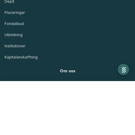
Depå
Placeringar
Fondutbud
Utbildning
Institutioner
Kapitalanskaffning
Om oss
Regler och styrning
Hållbarhet
Karriär
Samarbeten
* Beräknas som summan av årets insättningar. Insättningar under kvartal 3 och 4
Organisation
tas upp till 50 %.