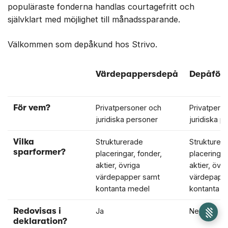
populäraste fonderna handlas courtagefritt och
självklart med möjlighet till månadssparande.
Välkommen som depåkund hos Strivo.
Värdepappersdepå
Depåförs
För vem?
Privatpersoner och
Privatpers
juridiska personer
juridiska p
Vilka
Strukturerade
Strukturer
sparformer?
placeringar, fonder,
placeringar
aktier, övriga
aktier, övri
värdepapper samt
värdepapp
kontanta medel
kontanta m
Redovisas i
Ja
Nej
deklaration?