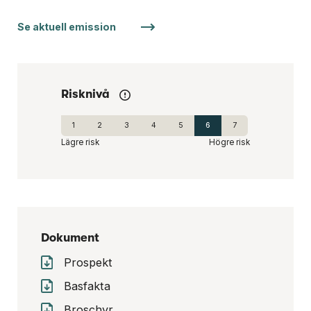
Se aktuell emission
Risknivå
1
2
3
4
5
6
7
Lägre risk
Högre risk
Dokument
Prospekt
Basfakta
Broschyr