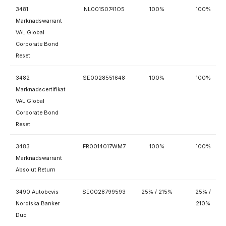
3481
NL00150741O5
100%
100%
Marknadswarrant
VAL Global
Corporate Bond
Reset
3482
SE0028551648
100%
100%
Marknadscertifikat
VAL Global
Corporate Bond
Reset
3483
FR0014017WM7
100%
100%
Marknadswarrant
Absolut Return
3490 Autobevis
SE0028799593
25% / 215%
25% /
Nordiska Banker
210%
Duo