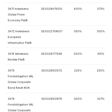
3471 Indexbevis
SE0028476010
400%
373%
Global Prime
Economy Platå
3472 Indexbevis
SE0022758637
350%
350%
Europeisk
Infrastruktur Platå
3474 Aktiebevis
SE0028777268
500%
415%
Nordea Platå
3475
SE0028551572
225%
255%
Fondobligation VAL
Global Corporate
Bond Reset NOK
3476
SE0028551879
300%
337%
Fondobligation VAL
Global Corporate