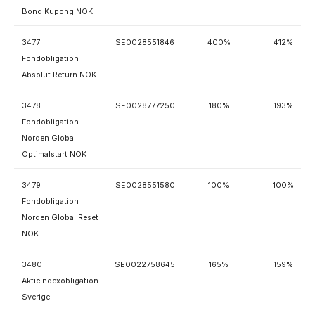
Bond Kupong NOK
3477
SE0028551846
400%
412%
Fondobligation
Absolut Return NOK
3478
SE0028777250
180%
193%
Fondobligation
Norden Global
Optimalstart NOK
3479
SE0028551580
100%
100%
Fondobligation
Norden Global Reset
NOK
3480
SE0022758645
165%
159%
Aktieindexobligation
Sverige