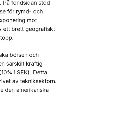
g. På fondsidan stod
sse för rymd- och
exponering mot
ett brett geografiskt
 topp.
ska börsen och
 särskilt kraftig
(10% i SEK). Detta
vet av tekniksektorn.
de den amerikanska