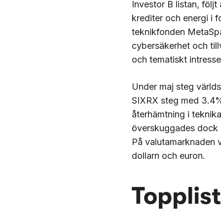
Investor B listan, fö
krediter och energi i
teknikfonden MetaSpa
cybersäkerhet och til
och tematiskt intres
Under maj steg värld
SIXRX steg med 3.4%. 
återhämtning i teknik
överskuggades dock a
På valutamarknaden v
dollarn och euron.
Topplis