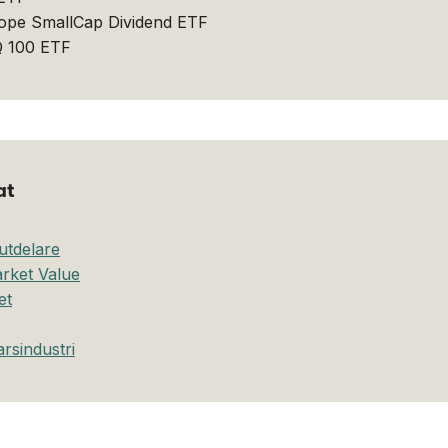
ope SmallCap Dividend ETF
Q 100 ETF
at
utdelare
rket Value
et
rsindustri