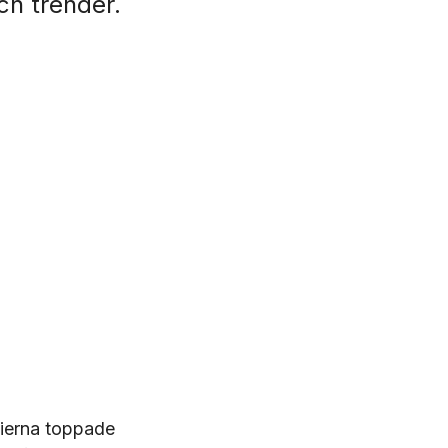
ch trender.
tierna toppade