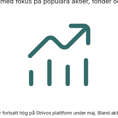
ed fokus på populära aktier, fonder o
r fortsatt hög på Strivos plattform under maj. Bland ak