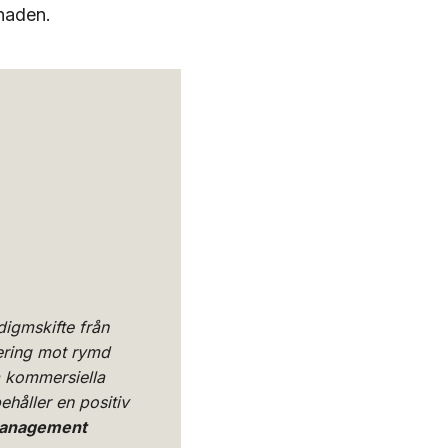
naden.
digmskifte från
nering mot rymd
a kommersiella
ehåller en positiv
Management