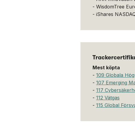
- WisdomTree Eur
- iShares NASDA
Trackercertifik
Mest köpta
-
109 Globala Hög
-
107 Emerging Ma
-
117 Cybersäkerh
-
112 Vätgas
-
115 Global Försva