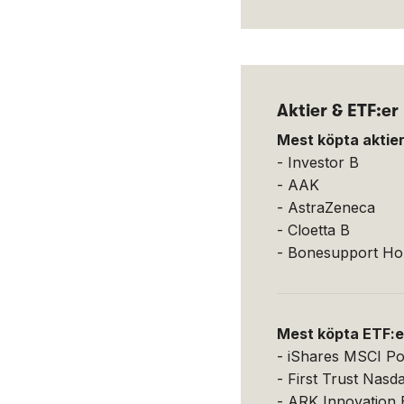
Aktier & ETF:er
Mest köpta aktie
- Investor B
- AAK
- AstraZeneca
- Cloetta B
- Bonesupport Ho
Mest köpta ETF:e
- iShares MSCI P
- First Trust Nasd
- ARK Innovation