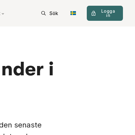
Logga
t
Sök
in
nder i
 den senaste