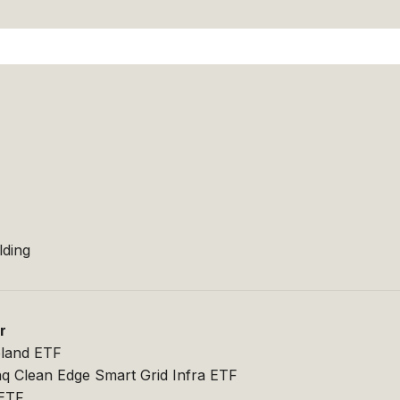
r
lding
r
oland ETF
aq Clean Edge Smart Grid Infra ETF
 ETF