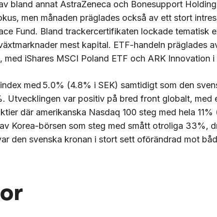
ljt av bland annat AstraZeneca och Bonesupport Holdin
 fokus, men månaden präglades också av ett stort intre
ce Fund. Bland trackercertifikaten lockade tematisk 
lväxtmarknader mest kapital. ETF-handeln präglades av 
se, med iShares MSCI Poland ETF och ARK Innovation i
sindex med 5.0% (4.8% i SEK) samtidigt som den sven
Utvecklingen var positiv på bred front globalt, med en
aktier där amerikanska Nasdaq 100 steg med hela 11% 
v Korea-börsen som steg med smått otroliga 33%, dri
ar den svenska kronan i stort sett oförändrad mot bå
tor