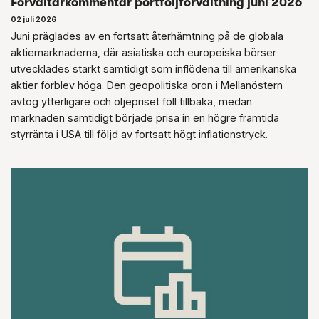
Förvaltarkommentar portföljförvaltning juni 2026
02 juli 2026
Juni präglades av en fortsatt återhämtning på de globala
aktiemarknaderna, där asiatiska och europeiska börser
utvecklades starkt samtidigt som inflödena till amerikanska
aktier förblev höga. Den geopolitiska oron i Mellanöstern
avtog ytterligare och oljepriset föll tillbaka, medan
marknaden samtidigt började prisa in en högre framtida
styrränta i USA till följd av fortsatt högt inflationstryck.