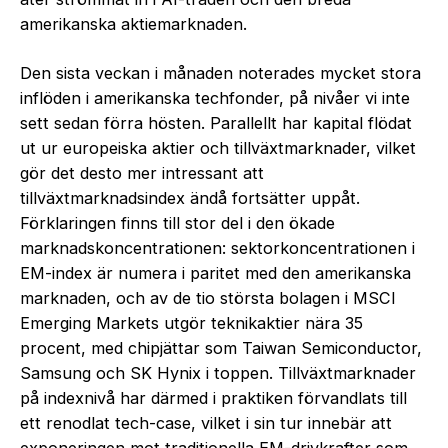
amerikanska aktiemarknaden.
Den sista veckan i månaden noterades mycket stora
inflöden i amerikanska techfonder, på nivåer vi inte
sett sedan förra hösten. Parallellt har kapital flödat
ut ur europeiska aktier och tillväxtmarknader, vilket
gör det desto mer intressant att
tillväxtmarknadsindex ändå fortsätter uppåt.
Förklaringen finns till stor del i den ökade
marknadskoncentrationen: sektorkoncentrationen i
EM-index är numera i paritet med den amerikanska
marknaden, och av de tio största bolagen i MSCI
Emerging Markets utgör teknikaktier nära 35
procent, med chipjättar som Taiwan Semiconductor,
Samsung och SK Hynix i toppen. Tillväxtmarknader
på indexnivå har därmed i praktiken förvandlats till
ett renodlat tech-case, vilket i sin tur innebär att
exponeringen mot traditionella EM-drivkrafter som