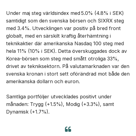
Under maj steg världsindex med 5.0% (4.8% i SEK)
samtidigt som den svenska börsen och SIXRX steg
med 3.4%. Utvecklingen var positiv på bred front
globalt, med en särskilt kraftig återhämtning i
teknikaktier där amerikanska Nasdaq 100 steg med
hela 11% (10% i SEK). Detta överskuggades dock av
Korea-börsen som steg med smått otroliga 33%,
drivet av tekniksektorn. På valutamarknaden var den
svenska kronan i stort sett oförändrad mot både den
amerikanska dollarn och euron.
Samtliga portföljer utvecklades positivt under
månaden: Trygg (+1.5%), Modig (+3.3%), samt
Dynamisk (+1.7%).