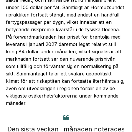
sakta nedåt, och i skrivande stund handlas brent
under 100 dollar per fat. Samtidigt är Hormuzsundet
i praktiken fortsatt stängt, med endast en handfull
fartygspassager per dygn, vilket innebär att en
betydande riskpremie kvarstår i de fysiska flödena.
På forwardmarknaden har priset för brentolja med
leverans i januari 2027 däremot legat relativt still
kring 84 dollar under månaden, vilket signalerar att
marknaden fortsatt ser den nuvarande prisnivån
som tillfällig och förväntar sig en normalisering på
sikt. Sammantaget talar ett svalare geopolitiskt
klimat för att riskaptiten kan fortsätta återhämta sig,
även om utvecklingen i regionen förblir en av de
viktigaste osäkerhetsfaktorerna under kommande
månader.
Den sista veckan i månaden noterades