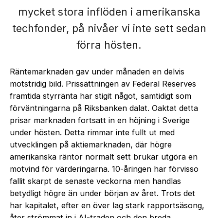
mycket stora inflöden i amerikanska
techfonder, på nivåer vi inte sett sedan
förra hösten.
Räntemarknaden gav under månaden en delvis
motstridig bild. Prissättningen av Federal Reserves
framtida styrränta har stigit något, samtidigt som
förväntningarna på Riksbanken dalat. Oaktat detta
prisar marknaden fortsatt in en höjning i Sverige
under hösten. Detta rimmar inte fullt ut med
utvecklingen på aktiemarknaden, där högre
amerikanska räntor normalt sett brukar utgöra en
motvind för värderingarna. 10-åringen har förvisso
fallit skarpt de senaste veckorna men handlas
betydligt högre än under början av året. Trots det
har kapitalet, efter en över lag stark rapportsäsong,
åter strömmat in i AI-traden och den breda