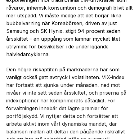
råvaror, inhemsk konsumtion och demografi blivit allt
mer utspädd. Vi måste medge att det börjar likna
bubbelvarning när Koreabörsen, driven av just
Samsung och SK Hynix, stigit 94 procent sedan
årsskiftet – en uppgång som lämnar mycket litet
utrymme för besvikelser i de underliggande
halvledarcyklerna.
Den högre riskaptiten på marknaderna har som
vanligt också gett avtryck i volatiliteten.
VIX-index
har fortsatt att sjunka under månaden, ned mot
nivåer vi inte sett sedan årsskiftet, och priserna på
indexoptioner har komprimerats påtagligt. För
förvaltningen innebär det lägre premier för
portföljskydd. Vi nyttjar detta och fortsätter att
arbeta aktivt inom vårt dynamiska mandat, där
balansen mellan att delta i den pågående riskrallyt